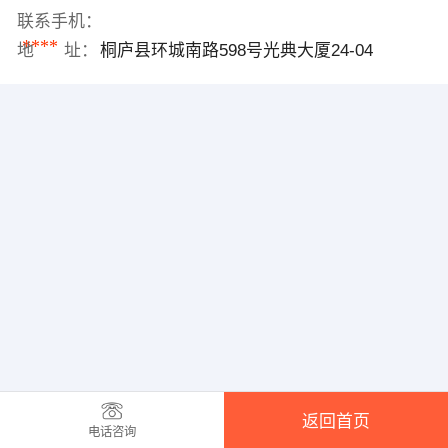
联系手机：
****
地 址：
桐庐县环城南路598号光典大厦24-04
返回首页
电话咨询