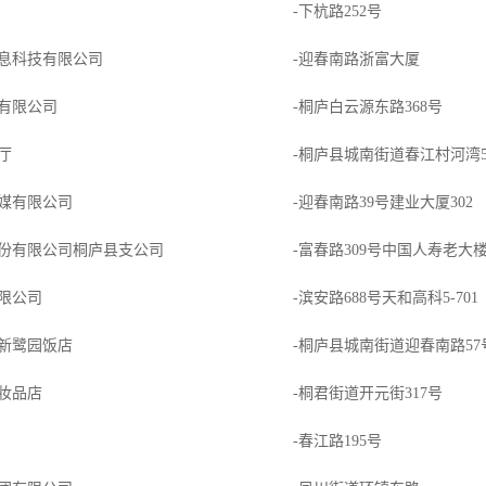
-下杭路252号
息科技有限公司
-迎春南路浙富大厦
有限公司
-桐庐白云源东路368号
厅
-桐庐县城南街道春江村河湾
媒有限公司
-迎春南路39号建业大厦302
份有限公司桐庐县支公司
-富春路309号中国人寿老大
限公司
-滨安路688号天和高科5-701
新鹭园饭店
-桐庐县城南街道迎春南路5
妆品店
-桐君街道开元街317号
-春江路195号