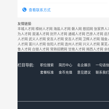
查看联系方式
友情链接:
丰城人才网
樟树人才网
海盐人才网
磐人网
慈招网
张家界人
为人才网
溆浦人才网
封开人才网
通城人才网
巴彦人才网
启
人才网
武义人才网
安吉人才网
安吉人才网
卫辉人才网
瑞金
人才网
富川人才网
信阳人才网
连州人才网
兴义人才网
莱芜
鲁人才网
白银人才网
常熟招聘网
甘南人才网
揭西人才网
余
栏目导航:
职位搜索
简历中心
名企展示
一句话
套餐标准
金币充值
意见建议
联系我