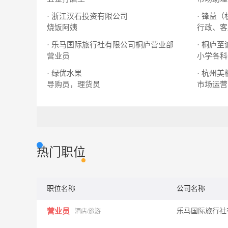
· 浙江汉石投资有限公司
· 锋益
烧饭阿姨
行政、客
· 乐马国际旅行社有限公司桐庐营业部
营业员
小学各科
· 绿优水果
· 杭州
导购员，理货员
市场运营
热门职位
职位名称
公司名称
营业员
乐马国际旅行社
酒店/旅游