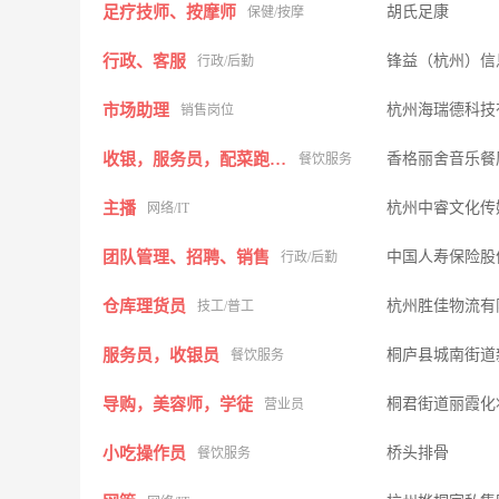
足疗技师、按摩师
胡氏足康
保健/按摩
行政、客服
锋益（杭州）信
行政/后勤
市场助理
杭州海瑞德科技
销售岗位
收银，服务员，配菜跑菜打荷洗碗
香格丽舍音乐餐
餐饮服务
主播
杭州中睿文化传
网络/IT
团队管理、招聘、销售
中国人寿保险股
行政/后勤
仓库理货员
杭州胜佳物流有
技工/普工
服务员，收银员
桐庐县城南街道
餐饮服务
导购，美容师，学徒
桐君街道丽霞化
营业员
小吃操作员
桥头排骨
餐饮服务