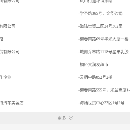
团有限公司
-凤川街道环镇东路
-学圣路365号，金华砂锅
有限公司
-海陆世贸二区24号302室
馆
-迎春南路69号华光大厦一楼
贸有限公司
-城南乔林路1118号星果乳胶
-桐庐大润发超市
作企业
-云栖中路852号2楼
-迎春南路555号，米兰商厦1-1
特汽车美容店
-海陆世贸中心23区1号2号
更多