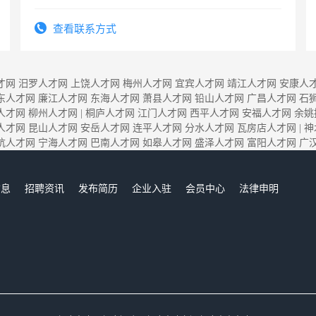
查看联系方式
才网
汨罗人才网
上饶人才网
梅州人才网
宜宾人才网
靖江人才网
安康人
东人才网
廉江人才网
东海人才网
萧县人才网
铅山人才网
广昌人才网
石
人才网
柳州人才网
|
桐庐人才网
江门人才网
西平人才网
安福人才网
余姚
人才网
昆山人才网
安岳人才网
连平人才网
分水人才网
瓦房店人才网
|
神
杭人才网
宁海人才网
巴南人才网
如皋人才网
盛泽人才网
富阳人才网
广
信息
招聘资讯
发布简历
企业入驻
会员中心
法律申明
们