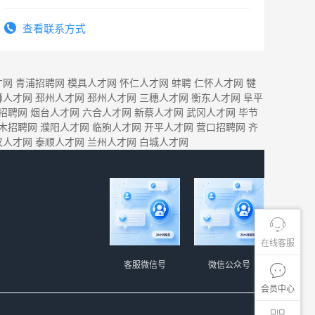
查看联系方式
才网
青浦招聘网
模具人才网
怀仁人才网
蚌聘
仁怀人才网
犍
狮人才网
邳州人才网
邳州人才网
三穗人才网
衡东人才网
阜平
招聘网
烟台人才网
六合人才网
新蔡人才网
武冈人才网
毕节
木招聘网
濮阳人才网
临朐人才网
开平人才网
营口招聘网
齐
汉人才网
泰顺人才网
兰州人才网
白城人才网
在线客服
客服微信号
微信公众号
会员中心