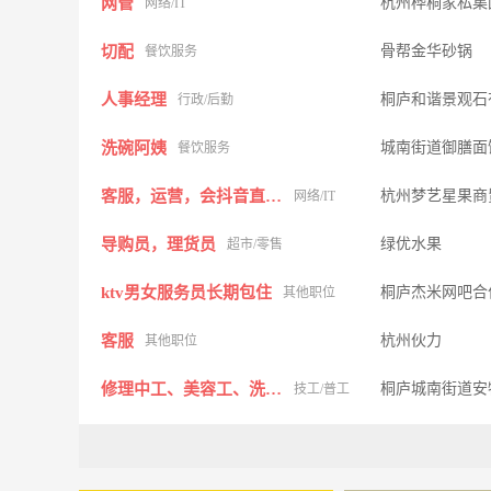
网管
杭州桦桐家私集
网络/IT
切配
骨帮金华砂锅
餐饮服务
人事经理
桐庐和谐景观石
行政/后勤
洗碗阿姨
城南街道御膳面
餐饮服务
客服，运营，会抖音直播，营销等
杭州梦艺星果商
网络/IT
导购员，理货员
绿优水果
超市/零售
ktv男女服务员长期包住
桐庐杰米网吧合
其他职位
客服
杭州伙力
其他职位
修理中工、美容工、洗车工
桐庐城南街道安
技工/普工