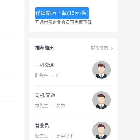
详细简历下载(15元/条)
开通付费企业会员可免费下载
推荐简历
更多简历
司机交通
胜先生
·
0
司机/交通
章先生
·
高中
营业员
耿先生
·
高中以下